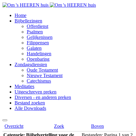
Home
Bijbellezingen
Offerdienst
Psalmen
Gelijkenissen
Filippensen
Galaten
Handelingen
Openbaring
Zondagsdiensten
Oude Testament
Nieuwe Testament
Catechismus
Meditaties
Uitgeschreven preken
Diversen - en anderen preken
Bestand zoeken
Alle Downloads
Overzicht
Zoek
Boven
Categorie: Bijbelvertelling voor de
Bestanden: Pagina 1 van 2