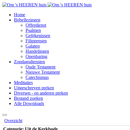
Home
Bijbellezingen
Offerdienst
Psalmen
Gelijkenissen
Filippensen
Galaten
Handelingen
Openbaring
Zondagsdiensten
Oude Testament
Nieuwe Testament
Catechismus
Meditaties
Uitgeschreven preken
Diversen - en anderen preken
Bestand zoeken
Alle Downloads
Overzicht
Categorie: Uit de Kerkbode