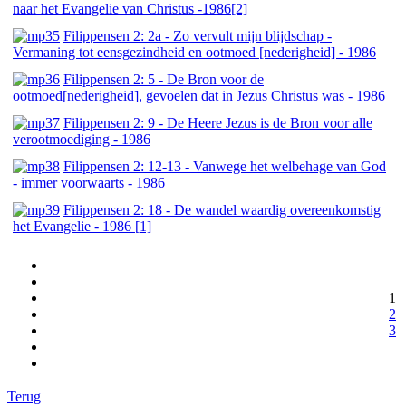
naar het Evangelie van Christus -1986[2]
Filippensen 2: 2a - Zo vervult mijn blijdschap -
Vermaning tot eensgezindheid en ootmoed [nederigheid] - 1986
Filippensen 2: 5 - De Bron voor de
ootmoed[nederigheid], gevoelen dat in Jezus Christus was - 1986
Filippensen 2: 9 - De Heere Jezus is de Bron voor alle
verootmoediging - 1986
Filippensen 2: 12-13 - Vanwege het welbehage van God
- immer voorwaarts - 1986
Filippensen 2: 18 - De wandel waardig overeenkomstig
het Evangelie - 1986 [1]
1
2
3
Terug