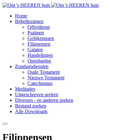
Home
Bijbellezingen
Offerdienst
Psalmen
Gelijkenissen
Filippensen
Galaten
Handelingen
Openbaring
Zondagsdiensten
Oude Testament
Nieuwe Testament
Catechismus
Meditaties
Uitgeschreven preken
Diversen - en anderen preken
Bestand zoeken
Alle Downloads
Filippensen