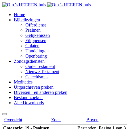
Home
Bijbellezingen
Offerdienst
Psalmen
Gelijkenissen
Filippensen
Galaten
Handelingen
Openbaring
Zondagsdiensten
Oude Testament
Nieuwe Testament
Catechismus
Meditaties
Uitgeschreven preken
Diversen - en anderen preken
Bestand zoeken
Alle Downloads
Overzicht
Zoek
Boven
Categorie: 19 - Psalmen
Bestanden: Pagina 1 van 3