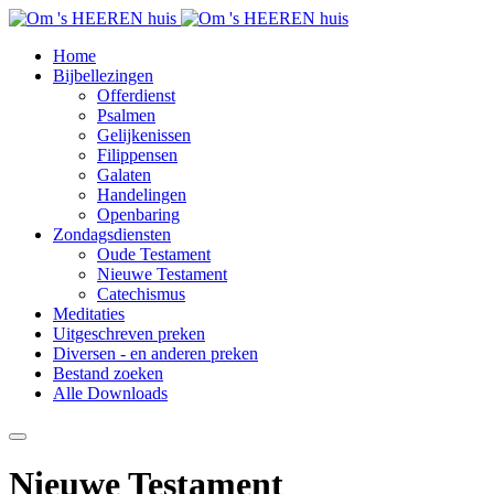
Home
Bijbellezingen
Offerdienst
Psalmen
Gelijkenissen
Filippensen
Galaten
Handelingen
Openbaring
Zondagsdiensten
Oude Testament
Nieuwe Testament
Catechismus
Meditaties
Uitgeschreven preken
Diversen - en anderen preken
Bestand zoeken
Alle Downloads
Nieuwe Testament