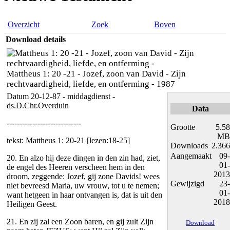
Overzicht
Zoek
Boven
Download details
Mattheus 1: 20 -21 - Jozef, zoon van David - Zijn
rechtvaardigheid, liefde, en ontferming - 1987
Datum 20-12-87 - middagdienst -
ds.D.Chr.Overduin
Data
-----------------------------
Grootte
5.58
MB
tekst: Mattheus 1: 20-21 [lezen:18-25]
Downloads
2.366
Aangemaakt
09-
20. En alzo hij deze dingen in den zin had, ziet,
01-
de engel des Heeren verscheen hem in den
2013
droom, zeggende: Jozef, gij zone Davids! wees
Gewijzigd
23-
niet bevreesd Maria, uw vrouw, tot u te nemen;
01-
want hetgeen in haar ontvangen is, dat is uit den
2018
Heiligen Geest.
21. En zij zal een Zoon baren, en gij zult Zijn
Download