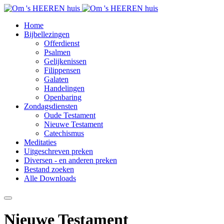
Home
Bijbellezingen
Offerdienst
Psalmen
Gelijkenissen
Filippensen
Galaten
Handelingen
Openbaring
Zondagsdiensten
Oude Testament
Nieuwe Testament
Catechismus
Meditaties
Uitgeschreven preken
Diversen - en anderen preken
Bestand zoeken
Alle Downloads
Nieuwe Testament