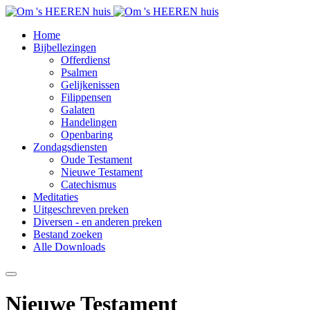
Home
Bijbellezingen
Offerdienst
Psalmen
Gelijkenissen
Filippensen
Galaten
Handelingen
Openbaring
Zondagsdiensten
Oude Testament
Nieuwe Testament
Catechismus
Meditaties
Uitgeschreven preken
Diversen - en anderen preken
Bestand zoeken
Alle Downloads
Nieuwe Testament