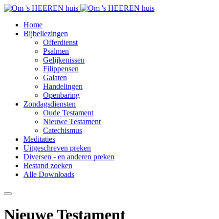
Home
Bijbellezingen
Offerdienst
Psalmen
Gelijkenissen
Filippensen
Galaten
Handelingen
Openbaring
Zondagsdiensten
Oude Testament
Nieuwe Testament
Catechismus
Meditaties
Uitgeschreven preken
Diversen - en anderen preken
Bestand zoeken
Alle Downloads
Nieuwe Testament