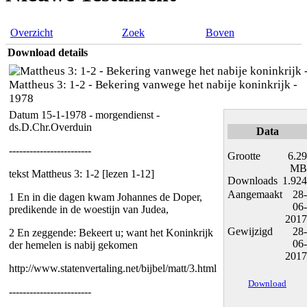
Overzicht
Zoek
Boven
Download details
Mattheus 3: 1-2 - Bekering vanwege het nabije koninkrijk -
1978
Datum 15-1-1978 - morgendienst -
ds.D.Chr.Overduin
Data
------------------------
Grootte
6.29
MB
tekst Mattheus 3: 1-2 [lezen 1-12]
Downloads
1.924
Aangemaakt
28-
1 En in die dagen kwam Johannes de Doper,
06-
predikende in de woestijn van Judea,
2017
Gewijzigd
28-
2 En zeggende: Bekeert u; want het Koninkrijk
06-
der hemelen is nabij gekomen
2017
http://www.statenvertaling.net/bijbel/matt/3.html
Download
------------------------