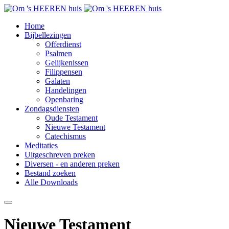
Home
Bijbellezingen
Offerdienst
Psalmen
Gelijkenissen
Filippensen
Galaten
Handelingen
Openbaring
Zondagsdiensten
Oude Testament
Nieuwe Testament
Catechismus
Meditaties
Uitgeschreven preken
Diversen - en anderen preken
Bestand zoeken
Alle Downloads
Nieuwe Testament