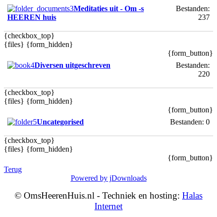
Meditaties uit - Om -s
Bestanden:
HEEREN huis
237
{checkbox_top}
{files} {form_hidden}
{form_button}
Diversen uitgeschreven
Bestanden:
220
{checkbox_top}
{files} {form_hidden}
{form_button}
Uncategorised
Bestanden: 0
{checkbox_top}
{files} {form_hidden}
{form_button}
Terug
Powered by jDownloads
© OmsHeerenHuis.nl - Techniek en hosting:
Halas
Internet