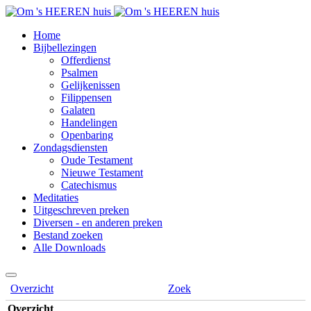
Home
Bijbellezingen
Offerdienst
Psalmen
Gelijkenissen
Filippensen
Galaten
Handelingen
Openbaring
Zondagsdiensten
Oude Testament
Nieuwe Testament
Catechismus
Meditaties
Uitgeschreven preken
Diversen - en anderen preken
Bestand zoeken
Alle Downloads
Overzicht
Zoek
Overzicht