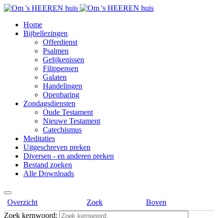
Home
Bijbellezingen
Offerdienst
Psalmen
Gelijkenissen
Filippensen
Galaten
Handelingen
Openbaring
Zondagsdiensten
Oude Testament
Nieuwe Testament
Catechismus
Meditaties
Uitgeschreven preken
Diversen - en anderen preken
Bestand zoeken
Alle Downloads
Overzicht
Zoek
Boven
Zoek kernwoord: