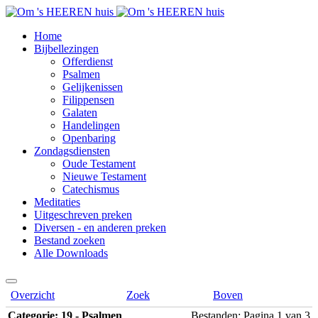
Home
Bijbellezingen
Offerdienst
Psalmen
Gelijkenissen
Filippensen
Galaten
Handelingen
Openbaring
Zondagsdiensten
Oude Testament
Nieuwe Testament
Catechismus
Meditaties
Uitgeschreven preken
Diversen - en anderen preken
Bestand zoeken
Alle Downloads
Overzicht
Zoek
Boven
Categorie: 19 - Psalmen
Bestanden: Pagina 1 van 3