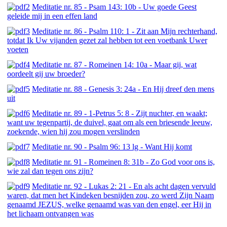
Meditatie nr. 85 - Psam 143: 10b - Uw goede Geest
geleide mij in een effen land
Meditatie nr. 86 - Psalm 110: 1 - Zit aan Mijn rechterhand,
totdat Ik Uw vijanden gezet zal hebben tot een voetbank Uwer
voeten
Meditatie nr. 87 - Romeinen 14: 10a - Maar gij, wat
oordeelt gij uw broeder?
Meditatie nr. 88 - Genesis 3: 24a - En Hij dreef den mens
uit
Meditatie nr. 89 - 1-Petrus 5: 8 - Zijt nuchter, en waakt;
want uw tegenpartij, de duivel, gaat om als een briesende leeuw,
zoekende, wien hij zou mogen verslinden
Meditatie nr. 90 - Psalm 96: 13 lg - Want Hij komt
Meditatie nr. 91 - Romeinen 8: 31b - Zo God voor ons is,
wie zal dan tegen ons zijn?
Meditatie nr. 92 - Lukas 2: 21 - En als acht dagen vervuld
waren, dat men het Kindeken besnijden zou, zo werd Zijn Naam
genaamd JEZUS, welke genaamd was van den engel, eer Hij in
het lichaam ontvangen was