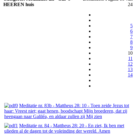
HEEREN huis
24
5
6
7
8
9
10
11
12
13
14
Meditatie nr. 83b - Mattheus 28: 10 - Toen zeide Jezus tot
haar: Vreest niet; gaat henen, boodschapt Mijn broederen, dat zij
heengaan naar Galiléa, en aldaar zullen zij Mij zien
Meditatie nr. 84 - Mattheus 28: 20 - En ziet, Ik ben met
ulieden al de dagen tot de voleinding der wereld. Amen