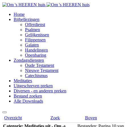
Home
Bijbellezingen
Offerdienst
Psalmen
Gelijkenissen
Filippensen
Galaten
Handelingen
Openbaring
Zondagsdiensten
Oude Testament
Nieuwe Testament
Catechismus
Meditaties
Uitgeschreven preken
Diversen - en anderen preken
Bestand zoeken
Alle Downloads
Overzicht
Zoek
Boven
Categorie: Meditaties uit - Om -s
Bestanden: Pagina 10 van