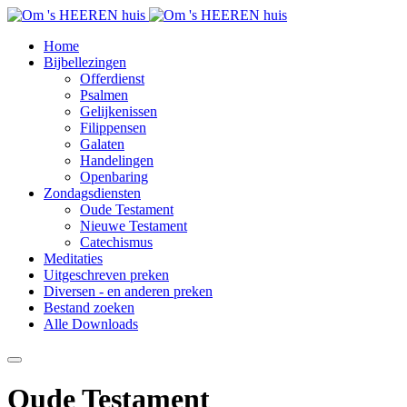
Home
Bijbellezingen
Offerdienst
Psalmen
Gelijkenissen
Filippensen
Galaten
Handelingen
Openbaring
Zondagsdiensten
Oude Testament
Nieuwe Testament
Catechismus
Meditaties
Uitgeschreven preken
Diversen - en anderen preken
Bestand zoeken
Alle Downloads
Oude Testament