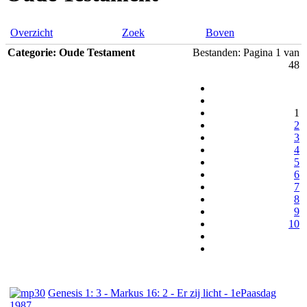
Overzicht
Zoek
Boven
Categorie: Oude Testament
Bestanden: Pagina 1 van
48
1
2
3
4
5
6
7
8
9
10
Genesis 1: 3 - Markus 16: 2 - Er zij licht - 1ePaasdag
1987