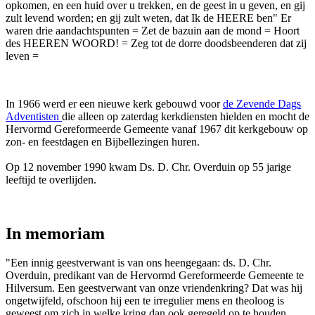
opkomen, en een huid over u trekken, en de geest in u geven, en gij
zult levend worden; en gij zult weten, dat Ik de HEERE ben" Er
waren drie aandachtspunten = Zet de bazuin aan de mond = Hoort
des HEEREN WOORD! = Zeg tot de dorre doodsbeenderen dat zij
leven =
In 1966 werd er een nieuwe kerk gebouwd voor
de Zevende Dags
Adventisten
die alleen op zaterdag kerkdiensten hielden en mocht de
Hervormd Gereformeerde Gemeente vanaf 1967 dit kerkgebouw op
zon- en feestdagen en Bijbellezingen huren.
Op 12 november 1990 kwam Ds. D. Chr. Overduin op 55 jarige
leeftijd te overlijden.
In memoriam
"Een innig geestverwant is van ons heengegaan: ds. D. Chr.
Overduin, predikant van de Hervormd Gereformeerde Gemeente te
Hilversum. Een geestverwant van onze vriendenkring? Dat was hij
ongetwijfeld, ofschoon hij een te irregulier mens en theoloog is
geweest om zich in welke kring dan ook geregeld op te houden.