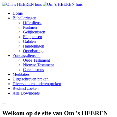
Home
Bijbellezingen
Offerdienst
Psalmen
Gelijkenissen
Filippensen
Galaten
Handelingen
Openbaring
Zondagsdiensten
Oude Testament
Nieuwe Testament
Catechismus
Meditaties
Uitgeschreven preken
Diversen - en anderen preken
Bestand zoeken
Alle Downloads
Welkom op de site van Om 's HEEREN