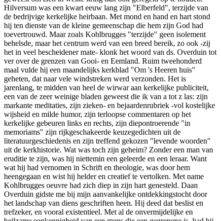
Hilversum was een kwart eeuw lang zijn "Elberfeld", terzijde van
de bedrijvige kerkelijke heirbaan. Met mond en hand en hart stond
hij ten dienste van de kleine gemeenschap die hem zijn God had
toevertrouwd. Maar zoals Kohlbrugges "terzijde" geen isolement
behelsde, maar het centrum werd van een breed bereik, zo ook -zij
het in veel bescheidener mate- klonk het woord van ds. Overduin tot
ver over de grenzen van Gooi- en Eemland. Ruim tweehonderd
maal vulde hij een maandelijks kerkblad "Om 's Heeren huis"
geheten, dat naar vele windstreken werd verzonden. Het is
jarenlang, te midden van heel de wirwar aan kerkelijke publiciteit,
een van de zeer weinige bladen geweest die ik van a tot z las: zijn
markante meditaties, zijn zieken- en bejaardenrubriek -vol kostelijke
wijsheid en milde humor, zijn terloopse commentaren op het
kerkelijke gebeuren links en rechts, zijn diepontroerende "in
memoriams" zijn rijkgeschakeerde keuzegedichten uit de
literatuurgeschiedenis en zijn treffend gekozen "levende woorden"
uit de kerkhistorie. Wat was toch zijn geheim? Zonder een man van
eruditie te zijn, was hij niettemin een geleerde en een leraar. Want
wat hij had vernomen in Schrift en theologie, was door hem
heengegaan en wist hij helder en creatief te vertolken. Met name
Kohlbrugges oeuvre had zich diep in zijn hart genesteld. Daan
Overduin gidste me bij mijn aanvankelijke ontdekkingstocht door
het landschap van diens geschriften heen. Hij deed dat beslist en
trefzeker, en vooral existentieel. Met al de onvermijdelijke en
heilzame eenkennigheid van een mens die een gegrepene is, had hij