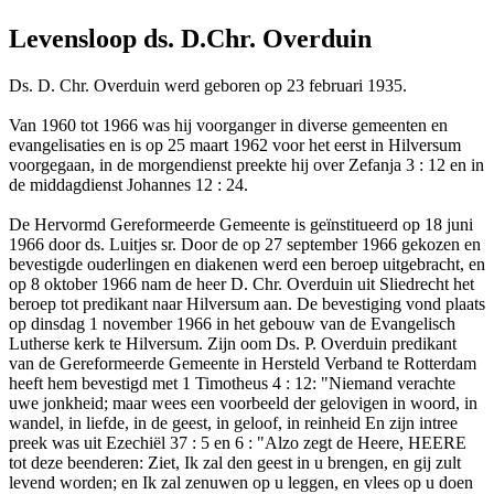
Levensloop ds. D.Chr. Overduin
Ds. D. Chr. Overduin werd geboren op 23 februari 1935.
Van 1960 tot 1966 was hij voorganger in diverse gemeenten en
evangelisaties en is op 25 maart 1962 voor het eerst in Hilversum
voorgegaan, in de morgendienst preekte hij over Zefanja 3 : 12 en in
de middagdienst Johannes 12 : 24.
De Hervormd Gereformeerde Gemeente is geïnstitueerd op 18 juni
1966 door ds. Luitjes sr. Door de op 27 september 1966 gekozen en
bevestigde ouderlingen en diakenen werd een beroep uitgebracht, en
op 8 oktober 1966 nam de heer D. Chr. Overduin uit Sliedrecht het
beroep tot predikant naar Hilversum aan. De bevestiging vond plaats
op dinsdag 1 november 1966 in het gebouw van de Evangelisch
Lutherse kerk te Hilversum. Zijn oom Ds. P. Overduin predikant
van de Gereformeerde Gemeente in Hersteld Verband te Rotterdam
heeft hem bevestigd met 1 Timotheus 4 : 12: "Niemand verachte
uwe jonkheid; maar wees een voorbeeld der gelovigen in woord, in
wandel, in liefde, in de geest, in geloof, in reinheid En zijn intree
preek was uit Ezechiël 37 : 5 en 6 : "Alzo zegt de Heere, HEERE
tot deze beenderen: Ziet, Ik zal den geest in u brengen, en gij zult
levend worden; en Ik zal zenuwen op u leggen, en vlees op u doen