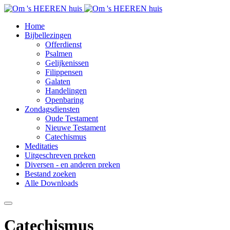
Home
Bijbellezingen
Offerdienst
Psalmen
Gelijkenissen
Filippensen
Galaten
Handelingen
Openbaring
Zondagsdiensten
Oude Testament
Nieuwe Testament
Catechismus
Meditaties
Uitgeschreven preken
Diversen - en anderen preken
Bestand zoeken
Alle Downloads
Catechismus