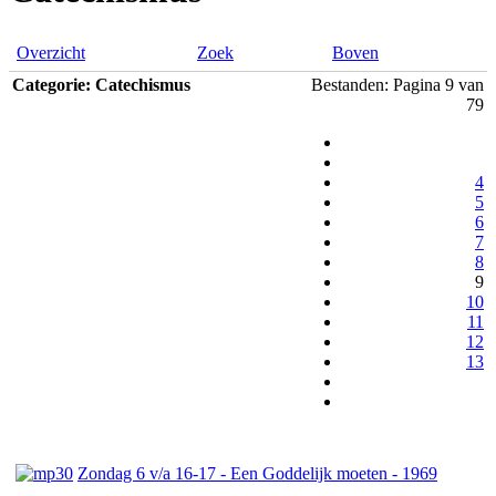
Overzicht
Zoek
Boven
Categorie: Catechismus
Bestanden: Pagina 9 van
79
4
5
6
7
8
9
10
11
12
13
Zondag 6 v/a 16-17 - Een Goddelijk moeten - 1969