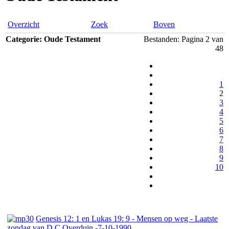
Overzicht
Zoek
Boven
Categorie: Oude Testament
Bestanden: Pagina 2 van
48
1
2
3
4
5
6
7
8
9
10
Genesis 12: 1 en Lukas 19: 9 - Mensen op weg - Laatste
zondag van D.C.Overduin -7-10-1990