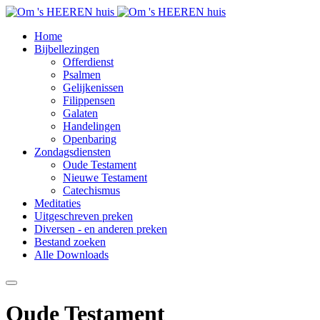
Home
Bijbellezingen
Offerdienst
Psalmen
Gelijkenissen
Filippensen
Galaten
Handelingen
Openbaring
Zondagsdiensten
Oude Testament
Nieuwe Testament
Catechismus
Meditaties
Uitgeschreven preken
Diversen - en anderen preken
Bestand zoeken
Alle Downloads
Oude Testament